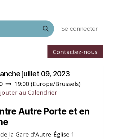
Se connecter
Contactez-nous
ACTIVITÉS
LES FORMATIONS EN LIGNE
LES
 et heure
anche juillet 09, 2023
0
19:00
(
Europe/Brussels
)
jouter au Calendrier
ntre Autre Porte et en
gne
de la Gare d'Autre-Église 1