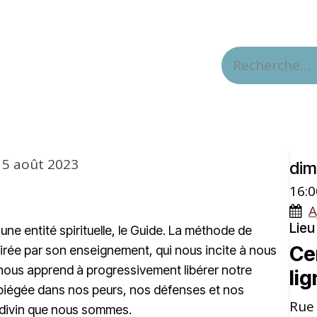
LES ENSEIGNEMENTS SPIRITUELS
LES 
Date
15 août 2023
dim
16:0
A
Lieu
ne entité spirituelle, le Guide. La méthode de
Ce
spirée par son enseignement, qui nous incite à nous
l nous apprend à progressivement libérer notre
li
iégée dans nos peurs, nos défenses et nos
Rue 
e divin que nous sommes.