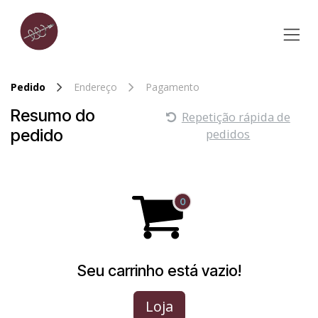
Pular para o conteúdo
Pedido
Endereço
Pagamento
Resumo do
Repetição rápida de
pedido
pedidos
Seu carrinho está vazio!
Loja